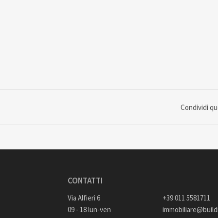
Condividi q
CONTATTI
Via Alfieri 6
+39 011 5581711
09 - 18 lun-ven
immobiliare@buildi