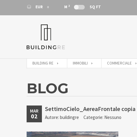
2
EUR
M
SQ FT
EUR
EUR
BUILDING RE
IMMOBILI
COMMERCIALE
BLOG
SettimoCielo_AereaFrontale copia
MAR
02
Autore: buildingre
Categorie: Nessuno