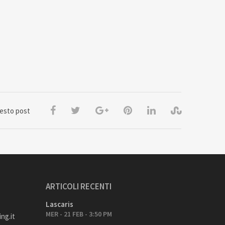
uesto post
ARTICOLI RECENTI
Lascaris
MER - 21 FEB - 3:50 PM
ng.it