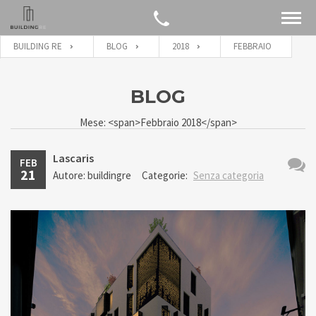
BUILDING RE
BLOG
2018
FEBBRAIO
BLOG
Mese: <span>Febbraio 2018</span>
Lascaris
FEB
21
Autore: buildingre
Categorie:
Senza categoria
Nessu
comm