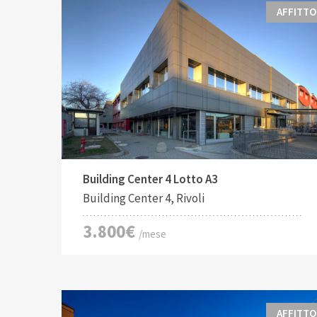
AFFITTO
Tipo di contratto:
Costruito:
2
Affitto
757 M
Building Center 4 Lotto A3
Building Center 4, Rivoli
3.800€
/mese
AFFITTO