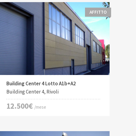
AFFITTO
Tipo di contratto:
Costruito:
2
Affitto
2384 M
Building Center 4 Lotto A1b+A2
Building Center 4, Rivoli
12.500€
/mese