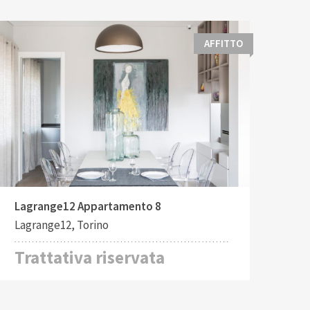
AFFITTO
Tipo di contratto:
Costruito:
2
Affitto
426 M
Lagrange12 Appartamento 8
Lagrange12, Torino
Trattativa riservata