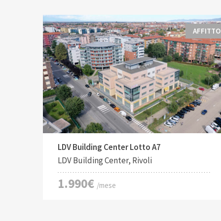
AFFITTO
Tipo di contratto:
Costruito:
2
Affitto
201 M
LDV Building Center Lotto A7
LDV Building Center, Rivoli
1.990€
/mese