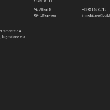
CONTATTI
Via Alfieri 6
+39 011 5581711
09 - 18 lun-ven
immobiliare@buildi
rettamente o a
 la gestione e la