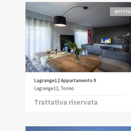
AFFITTO
Tipo di contratto:
Costruito:
2
Affitto
530 M
Lagrange12 Appartamento 9
Lagrange12, Torino
Trattativa riservata