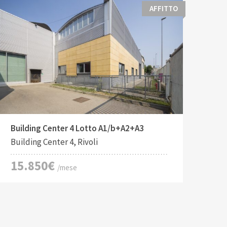
AFFITTO
Tipo di contratto:
Costruito:
2
Affitto
3139 M
Building Center 4 Lotto A1/b+A2+A3
Building Center 4, Rivoli
15.850€
/mese