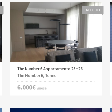
AFFITTO
Tipo di contratto:
Costruito:
2
Affitto
190 M
The Number 6 Appartamento 25+26
The Number 6, Torino
6.000€
/mese