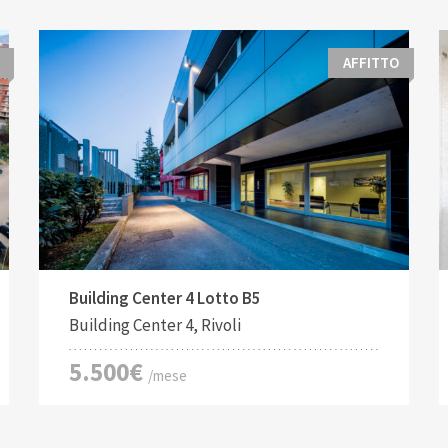
AFFITTO
Tipo di contratto:
Costruito:
2
Affitto
556 M
Building Center 4 Lotto B5
Building Center 4, Rivoli
5.500€
/mese