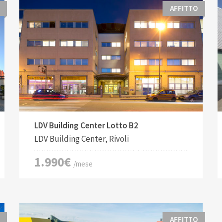
AFFITTO
Tipo di contratto:
Costruito:
2
Affitto
195 M
LDV Building Center Lotto B2
LDV Building Center, Rivoli
1.990€
/mese
AFFITTO