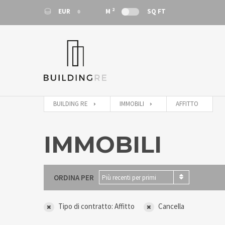
2
EUR
M
SQ FT
EUR
EUR
BUILDING RE
IMMOBILI
AFFITTO
IMMOBILI
ORDINA PER
Più recenti per primi
Tipo di contratto: Affitto
Cancella