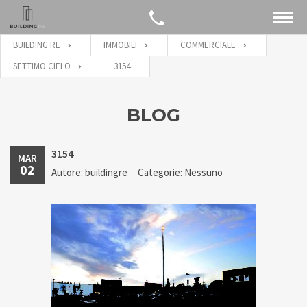
BUILDING RE
IMMOBILI
COMMERCIALE
SETTIMO CIELO
3154
BLOG
3154
MAR
02
Autore: buildingre
Categorie: Nessuno