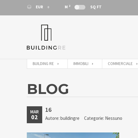
2
EUR
M
SQ FT
EUR
EUR
BUILDING RE
IMMOBILI
COMMERCIALE
BLOG
16
MAR
02
Autore: buildingre
Categorie: Nessuno