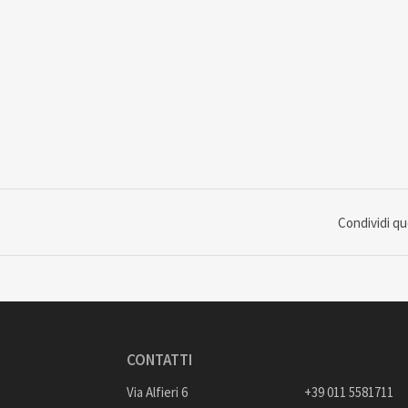
Condividi q
CONTATTI
Via Alfieri 6
+39 011 5581711