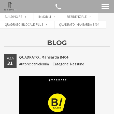
BUILDING RE
IMMOBILI
RESIDENZIALE
QUADRATO BILOCALE-PLUS
QUADRATO_MANSARDA B404
BLOG
QUADRATO_Mansarda B404
MAR
31
Autore: danieleuria
Categorie: Nessuno