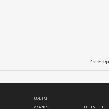
Condividi q
CONTATTI
Via Alfieri 6
+39 011 5581711