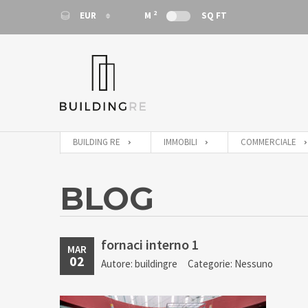
2
EUR
M
SQ FT
EUR
EUR
BUILDING RE
IMMOBILI
COMMERCIALE
BLOG
fornaci interno 1
MAR
02
Autore: buildingre
Categorie: Nessuno