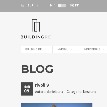
2
EUR
M
SQ FT
EUR
EUR
BUILDING RE
IMMOBILI
INDUSTRIALE
BLOG
rivoli 9
MAR
09
Autore: danieleuria
Categorie: Nessuno