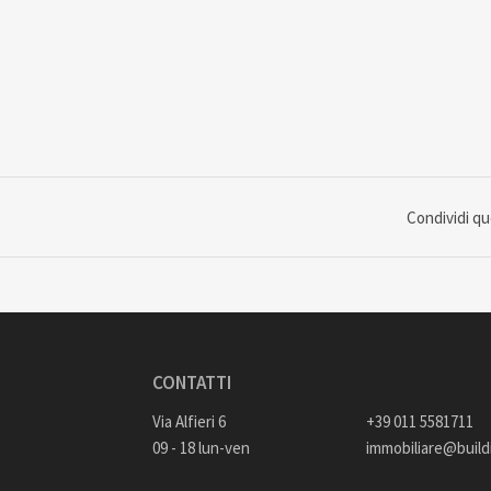
Condividi q
CONTATTI
Via Alfieri 6
+39 011 5581711
09 - 18 lun-ven
immobiliare@buildi