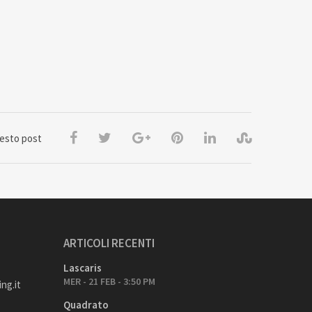
uesto post
ARTICOLI RECENTI
Lascaris
MER - 21 FEB - 3:50 PM
ng.it
Quadrato