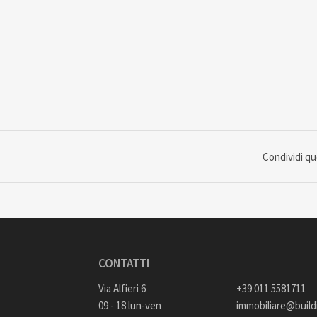
Condividi q
CONTATTI
Via Alfieri 6
+39 011 5581711
09 - 18 lun-ven
immobiliare@buildi