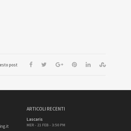
uesto post
ARTICOLI RECENTI
Lascaris
MER - 21 FEB - 3:50 PM
ng.it