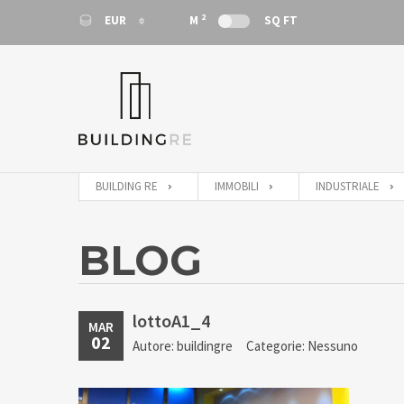
2
EUR
M
SQ FT
EUR
EUR
BUILDING RE
IMMOBILI
INDUSTRIALE
BLOG
lottoA1_4
MAR
02
Autore: buildingre
Categorie: Nessuno