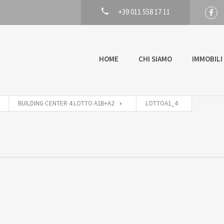
+39 011 558 17 11
HOME
CHI SIAMO
IMMOBILI
BUILDING CENTER 4 LOTTO A1B+A2
LOTTOA1_4