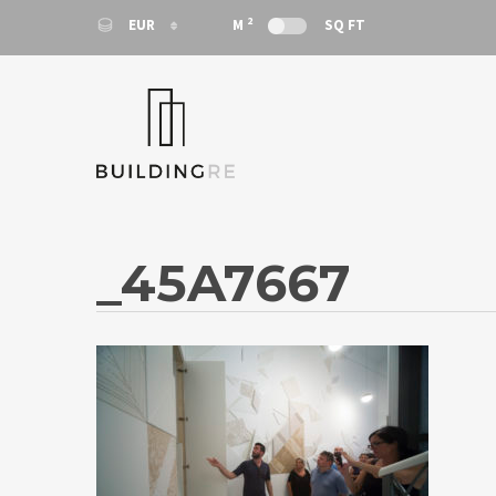
2
EUR
M
SQ FT
EUR
EUR
_45A7667