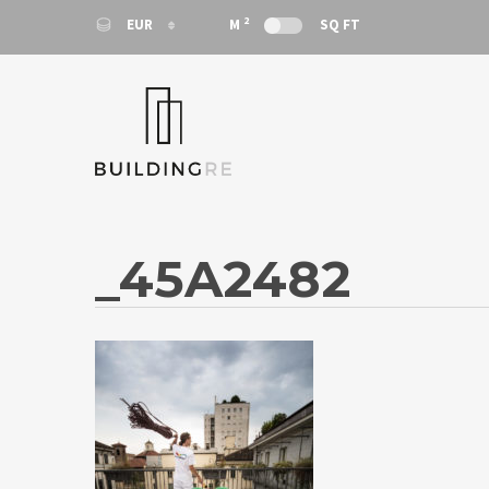
2
EUR
M
SQ FT
EUR
EUR
_45A2482