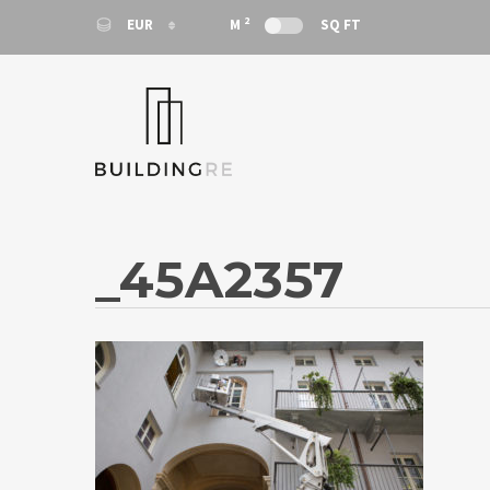
2
EUR
M
SQ FT
EUR
EUR
_45A2357