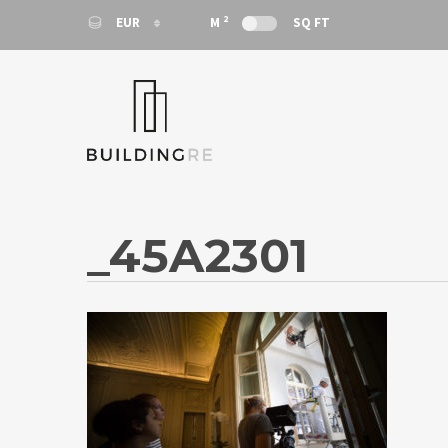
2
EUR
M
SQ FT
EUR
EUR
_45A2301