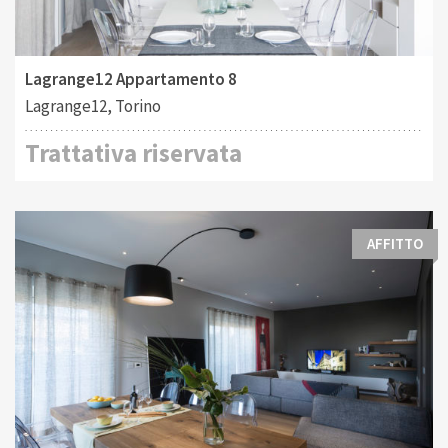
Tipo di contratto:
Costruito:
2
Affitto
426 M
Lagrange12 Appartamento 8
Lagrange12, Torino
Trattativa riservata
AFFITTO
Tipo di contratto:
Costruito: