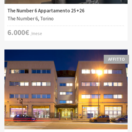
The Number 6 Appartamento 25+26
The Number 6, Torino
6.000€
/mese
AFFITTO
Tipo di contratto:
Costruito:
2
Affitto
195 M