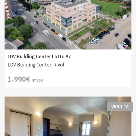
Tipo di contratto:
Costruito:
2
Affitto
201 M
LDV Building Center Lotto A7
LDV Building Center, Rivoli
1.990€
/mese
VENDITA