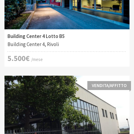
Tipo di contratto:
Costruito:
2
Affitto
556 M
Building Center 4 Lotto B5
Building Center 4, Rivoli
5.500€
/mese
VENDITA/AFFITTO