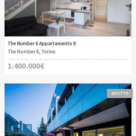
Tipo di contratto:
Costruito:
2
Vendita
185 M
The Number 6 Appartamento 8
The Number 6, Torino
1.400.000€
AFFITTO