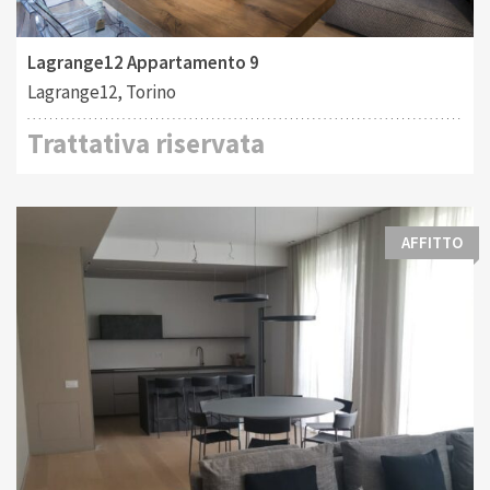
2
Affitto
530 M
Lagrange12 Appartamento 9
Lagrange12, Torino
Trattativa riservata
AFFITTO
Tipo di contratto:
Costruito:
2
Affitto
190 M